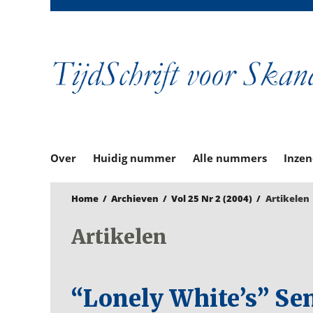
Over
Huidig nummer
Alle nummers
Inze
Home
/
Archieven
/
Vol 25 Nr 2 (2004)
/
Artikelen
Artikelen
“Lonely White’s” S