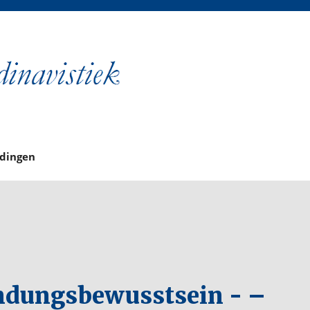
ndingen
endungsbewusstsein - –